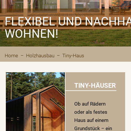
FLEXIBEL UND NACHHA
WOHNEN!
Home
–
Holzhausbau
– Tiny-Haus
TINY-HÄUSER
Ob auf Rädern
oder als festes
Haus auf einem
Grundstück – ein