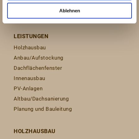
Ablehnen
HOME
LEISTUNGEN
Holzhausbau
Anbau/Aufstockung
Dachflächenfenster
Innenausbau
PV-Anlagen
Altbau/Dachsanierung
Planung und Bauleitung
HOLZHAUSBAU