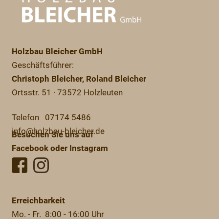
Holzbau Bleicher GmbH
Geschäftsführer:
Christoph Bleicher
, Roland Bleicher
Ortsstr. 51 · 73572 Holzleuten
Telefon 07174 5486
info@holzbau-bleicher.de
Besuchen Sie uns auf
Facebook oder Instagram
Erreichbarkeit
Mo. - Fr. 8:00 - 16:00 Uhr