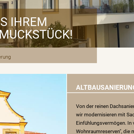
S IHREM
HMUCKSTÜCK!
erung
ALTBAUSANIERUNG
Von der reinen Dachsanie
wir modernisieren mit S
Einfühlungsvermögen. In v
Wohnraumreserven", die m