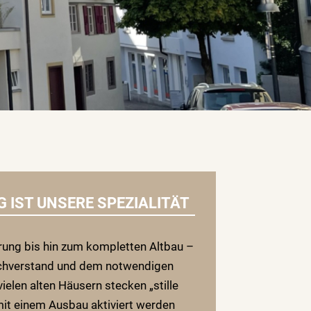
 IST UNSERE SPEZIALITÄT
rung bis hin zum kompletten Altbau –
achverstand und dem notwendigen
ielen alten Häusern stecken „stille
it einem Ausbau aktiviert werden