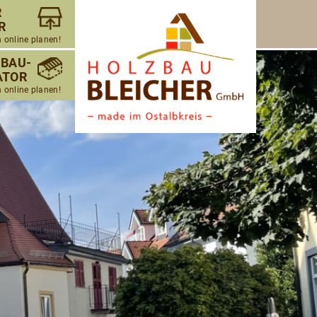
R
R
h online planen!
NBAU-
ATOR
h online planen!